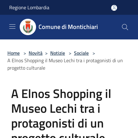
Salta al contenuto principale
Regione Lombardia
Comune di Montichiari
Home
>
Novità
>
Notizie
>
Sociale
>
A Elnos Shopping il Museo Lechi tra i protagonisti di un
progetto culturale
A Elnos Shopping il
Museo Lechi tra i
protagonisti di un
progetto culturale