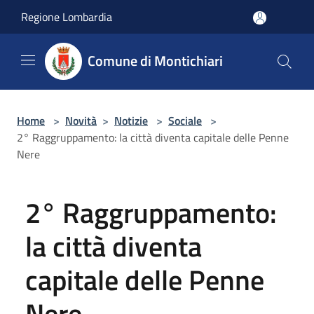
Salta al contenuto principale
Regione Lombardia
Comune di Montichiari
Home
>
Novità
>
Notizie
>
Sociale
>
2° Raggruppamento: la città diventa capitale delle Penne
Nere
2° Raggruppamento:
la città diventa
capitale delle Penne
Nere