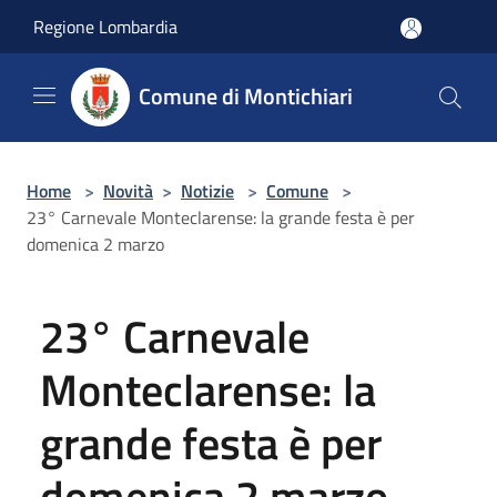
Salta al contenuto principale
Regione Lombardia
Comune di Montichiari
Home
>
Novità
>
Notizie
>
Comune
>
23° Carnevale Monteclarense: la grande festa è per
domenica 2 marzo
23° Carnevale
Monteclarense: la
grande festa è per
domenica 2 marzo